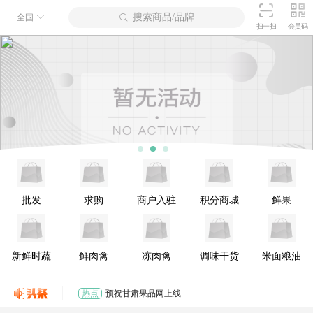
搜索商品/品牌
全国
扫一扫
会员码
批发
求购
商户入驻
积分商城
鲜果
新鲜时蔬
鲜肉禽
冻肉禽
调味干货
米面粮油
热点
预祝甘肃果品网上线