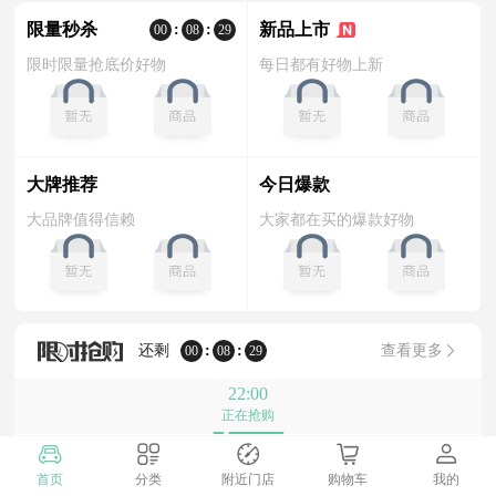
热点
预贺“甘肃果品网”早日正式上线。
限量秒杀
新品上市
:
:
00
08
29
限时限量抢底价好物
每日都有好物上新
大牌推荐
今日爆款
大品牌值得信赖
大家都在买的爆款好物
还剩
:
:
查看更多
00
08
29
22:00
正在抢购
首页
分类
附近门店
购物车
我的