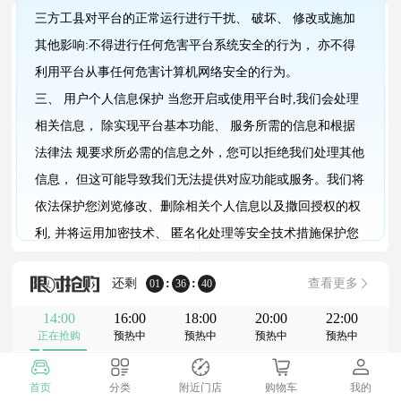
三方工县对平台的正常运行进行干扰、 破坏、 修改或施加
限量秒杀
新品上市
:
:
01
36
40
其他影响:不得进行任何危害平台系统安全的行为， 亦不得
限时限量抢底价好物
每日都有好物上新
利用平台从事任何危害计算机网络安全的行为。
三、 用户个人信息保护 当您开启或使用平台时,我们会处理
相关信息， 除实现平台基本功能、 服务所需的信息和根据
大牌推荐
今日爆款
法律法 规要求所必需的信息之外，您可以拒绝我们处理其他
大品牌值得信赖
大家都在买的爆款好物
信息， 但这可能导致我们无法提供对应功能或服务。我们将
依法保护您浏览修改、删除相关个人信息以及撒回授权的权
利, 并将运用加密技术、 匿名化处理等安全技术措施保护您
的个人信息。
还剩
:
:
查看更多
01
36
40
四、 未成年人保护 若您是未满18周岁的未成年人, 您应在监
护人指导下认真阅读本协议, 经您的监护人同意本公约后, 方
14:00
16:00
18:00
20:00
22:00
正在抢购
预热中
预热中
预热中
预热中
可使用平台。
首页
分类
附近门店
购物车
我的