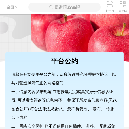
搜索商品/品牌
全国
扫一扫
会员码
平台公约
请您在开始使用平台之前，认真阅读并充分理解本协议，以
批发
求购
商户入驻
积分商城
鲜果
共同营造风清气正的网络空间
一、信息内容发布规范 在您按规定完成真实身份信息认证
后, 可以发表评论等信息内容， 并保证所发布信息内容(无论
新鲜时蔬
鲜肉禽
冻肉禽
调味干货
米面粮油
是否公开) 符合法律法规要求。 您不得复制、 发布、 传播
热点
预祝甘肃果品网上线
以下内容:
热点
预贺“甘肃果品网”早日正式上线。
二、网络安全保护 您不得使用任何插件、 外挂、 系统或第