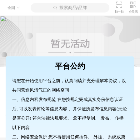
搜索商品/品牌
全国
扫一扫
会员码
平台公约
请您在开始使用平台之前，认真阅读并充分理解本协议，以
批发
求购
商户入驻
积分商城
鲜果
共同营造风清气正的网络空间
一、信息内容发布规范 在您按规定完成真实身份信息认证
后, 可以发表评论等信息内容， 并保证所发布信息内容(无论
新鲜时蔬
鲜肉禽
冻肉禽
调味干货
米面粮油
是否公开) 符合法律法规要求。 您不得复制、 发布、 传播
以下内容:
热点
预祝甘肃果品网上线
二、网络安全保护 您不得使用任何插件、 外挂、 系统或第