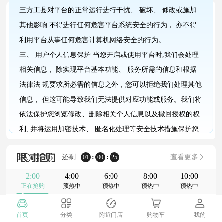
热点
预贺“甘肃果品网”早日正式上线。
三方工县对平台的正常运行进行干扰、 破坏、 修改或施加
限量秒杀
新品上市
:
:
01
00
25
其他影响:不得进行任何危害平台系统安全的行为， 亦不得
限时限量抢底价好物
每日都有好物上新
利用平台从事任何危害计算机网络安全的行为。
三、 用户个人信息保护 当您开启或使用平台时,我们会处理
相关信息， 除实现平台基本功能、 服务所需的信息和根据
大牌推荐
今日爆款
法律法 规要求所必需的信息之外，您可以拒绝我们处理其他
大品牌值得信赖
大家都在买的爆款好物
信息， 但这可能导致我们无法提供对应功能或服务。我们将
依法保护您浏览修改、删除相关个人信息以及撒回授权的权
利, 并将运用加密技术、 匿名化处理等安全技术措施保护您
的个人信息。
还剩
:
:
查看更多
01
00
25
四、 未成年人保护 若您是未满18周岁的未成年人, 您应在监
护人指导下认真阅读本协议, 经您的监护人同意本公约后, 方
2:00
4:00
6:00
8:00
10:00
正在抢购
预热中
预热中
预热中
预热中
可使用平台。
首页
分类
附近门店
购物车
我的